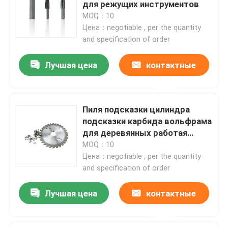
для режущих инструментов
MOQ：10
Цена：negotiable , per the quantity
and specification of order
Лучшая цена
контактные
данные
Пиля подсказки цилиндра
подсказки карбида вольфрама
для деревянных работая
режущих инструментов
MOQ：10
Цена：negotiable , per the quantity
Главная страница
and specification of order
Продукция
Лучшая цена
контактные
данные
VR - шоу