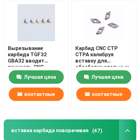
Вырезывание
Карбид CNC CTP
карбида TGF32
CTPA калибруя
GBA32 вводит
вставку для
точность CNC
обработки стальных
Вертикальн-
небольших частей
Лучшая цена
Лучшая цена
установленную
токарным станком
контактные
контактные
данные
данные
вставки карбида поворачивая
(47)