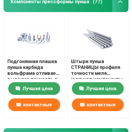
Компоненты прессформы пунша
(77)
Подгонянная плашка
Штыри пунша
пунша карбида
СТРАНИЦЫ профиля
вольфрама отливает
точности меля
высокую точность в
умирают компоненты
форму
для штемпелевать
Лучшая цена
Лучшая цена
работу
контактные
контактные
данные
данные