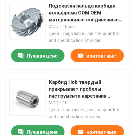
Подсказки пальца карбида
вольфрама ODM OEM
О Компании
материальные соединенные
для деревянной деятельности
MOQ：10pcs
Цена：negotiable , per the quantity
Наша фабрика
and specification of order
контроль качества
Лучшая цена
контактные
данные
контактные данные
Карбид Hob твердый
прикрывает пробелы
Отправить запрос
инструмента нарезания
зубчатых колес
MOQ：10
сопротивления носки
Цена：negotiable , per the quantity
Карбид режа вставки
and specification of order
вставки карбида поворачивая
Лучшая цена
контактные