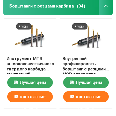
Борштанги с резцами карбида
(34)
Инструмент MTR
Внутренний
высококачественного
профилировать
твердого карбида
борштанг с резцами
внутренний
MQR отверстия
поворачивая для
борштанг с резцами
Лучшая цена
Лучшая цена
мини поворачивая
карбида крошечный
токарного станка
контактные
контактные
данные
данные