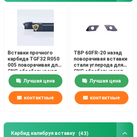
Вставки прочного
TBP 60FR-20 назад
карбида TGF32 R050
поворачивая вставки
005 поворачивая для
стали углерода для
CNC обрабатывают
CNC обрабатывают
калибровать на
стальной подвергать
Лучшая цена
Лучшая цена
токарном станке
на токарном станке
подвергать
механической
механической
обработке частей
контактные
контактные
обработке
данные
данные
Карбид калибруя вставку
(43)