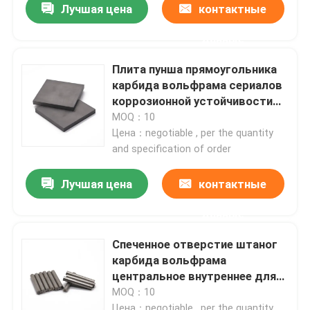
Лучшая цена
контактные
данные
Плита пунша прямоугольника
карбида вольфрама сериалов
коррозионной устойчивости
PNF материальная
MOQ：10
Цена：negotiable , per the quantity
and specification of order
Лучшая цена
контактные
данные
Спеченное отверстие штаног
карбида вольфрама
центральное внутреннее для
режущих инструментов
MOQ：10
хладоагента
Цена：negotiable , per the quantity