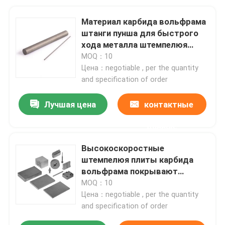
Материал карбида вольфрама
штанги пунша для быстрого
хода металла штемпелюя
подвергать механической
MOQ：10
обработке
Цена：negotiable , per the quantity
and specification of order
Лучшая цена
контактные
данные
Высокоскоростные
штемпелюя плиты карбида
вольфрама покрывают
ISO9001
MOQ：10
Цена：negotiable , per the quantity
and specification of order