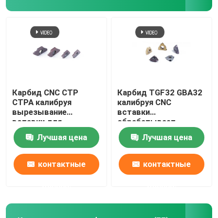
Карбид CNC CTP
Карбид TGF32 GBA32
CTPA калибруя
калибруя CNC
вырезывание
вставки
вставки для
обрабатывает
обработки стальных
Вертикальн-
Лучшая цена
Лучшая цена
небольших частей
установленную
точность на
токарном станке
контактные
контактные
данные
данные