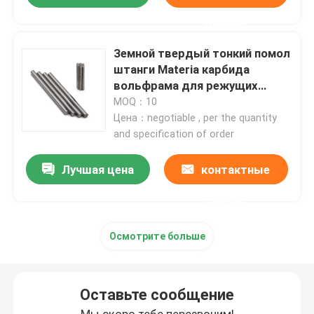
данные
Карбид калибруя вставку
Земной твердый тонкий помол
штанги Materia карбида
Компоненты прессформы пунша
вольфрама для режущих
инструментов карбида
MOQ：10
Цена：negotiable , per the quantity
Борштанги с резцами карбида
and specification of order
Лучшая цена
контактные
Материал карбида вольфрама
данные
вставки карбида филируя
Осмотрите больше
Карбид продевая нитку вставки
Оставьте сообщение
Отрезка вставки