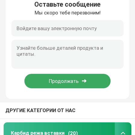
Оставьте сообщение
Мы скоро тебе перезвоним!
О Компании
Наша фабрика
контроль качества
контактные данные
Отправить запрос
ДРУГИЕ КАТЕГОРИИ ОТ НАС
Карбид режа вставки
вставки карбида поворачивая
Карбид режа вставки
(20)