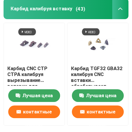
Карбид калибруя вставку
(43)
Карбид CNC CTP
Карбид TGF32 GBA32
CTPA калибруя
калибруя CNC
вырезывание
вставки
вставки для
обрабатывает
обработки стальных
Вертикальн-
Лучшая цена
Лучшая цена
небольших частей
установленную
точность на
токарном станке
контактные
контактные
данные
данные