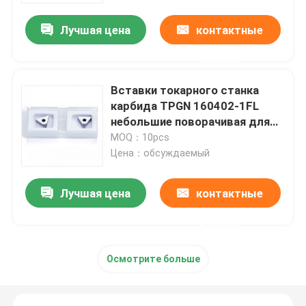
подвергать механической
обработке
Лучшая цена
контактные
данные
Вставки токарного станка
карбида TPGN 160402-1FL
небольшие поворачивая для
быстрого хода токарного
MOQ：10pcs
станка CNC
Цена：обсуждаемый
Лучшая цена
контактные
Главная страница
данные
Продукция
Осмотрите больше
VR - шоу