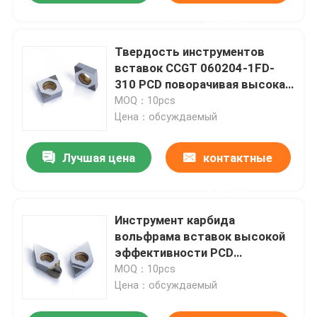
данные
Твердость инструментов
вставок CCGT 060204-1FD-
310 PCD поворачивая высокая
для держателя токарного
MOQ：10pcs
станка CNC
Цена：обсуждаемый
Лучшая цена
контактные
данные
Инструмент карбида
вольфрама вставок высокой
эффективности PCD
поворачивая поворачивая
MOQ：10pcs
Цена：обсуждаемый