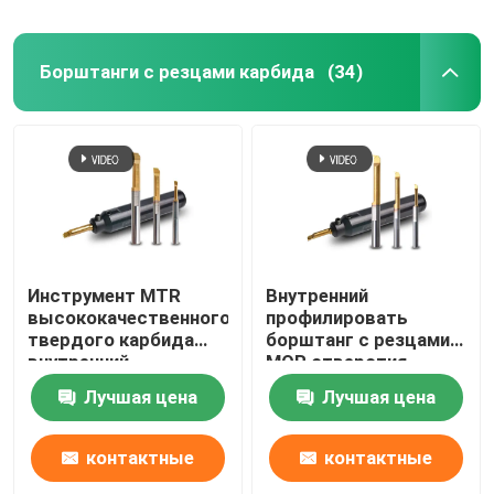
Борштанги с резцами карбида
(34)
Инструмент MTR
Внутренний
высококачественного
профилировать
твердого карбида
борштанг с резцами
внутренний
MQR отверстия
поворачивая для
борштанг с резцами
Лучшая цена
Лучшая цена
мини поворачивая
карбида крошечный
токарного станка
контактные
контактные