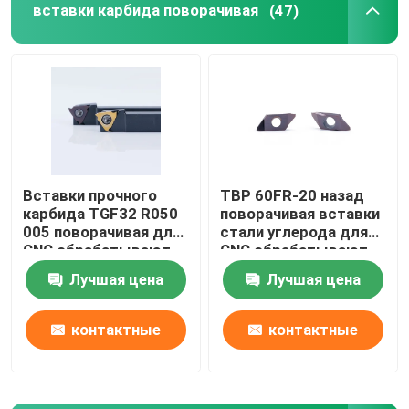
вставки карбида поворачивая
(47)
Вставки PCD поворачивая
Инструменты карбида сверля
Лобовые фрезы карбида
Вставки прочного
TBP 60FR-20 назад
карбида TGF32 R050
поворачивая вставки
Твердые лезвия пилы карбида
005 поворачивая для
стали углерода для
CNC обрабатывают
CNC обрабатывают
калибровать на
стальной подвергать
Держатель инструмента CNC
Лучшая цена
Лучшая цена
токарном станке
на токарном станке
подвергать
механической
механической
обработке частей
контактные
контактные
обработке
данные
данные