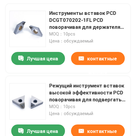
Инструменты вставок PCD
DCGT070202-1FL PCD
поворачивая для держателя
токарного станка CNC
MOQ：10pcs
Цена：обсуждаемый
Лучшая цена
контактные
данные
Режущий инструмент вставок
высокой эффективности PCD
поворачивая для подвергать
механической обработке
MOQ：10pcs
токарного станка CNC
Цена：обсуждаемый
Лучшая цена
контактные