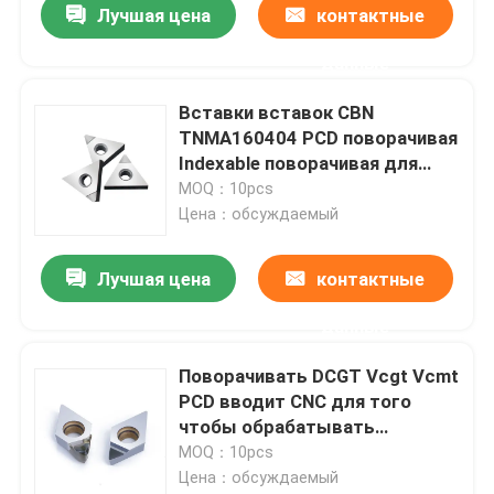
Лучшая цена
контактные
данные
Вставки вставок CBN
TNMA160404 PCD поворачивая
Indexable поворачивая для
механической обработки
MOQ：10pcs
токарного станка
Цена：обсуждаемый
Лучшая цена
контактные
данные
Поворачивать DCGT Vcgt Vcmt
PCD вводит CNC для того
чтобы обрабатывать
инструменты на токарном
MOQ：10pcs
станке для алюминиевый
Цена：обсуждаемый