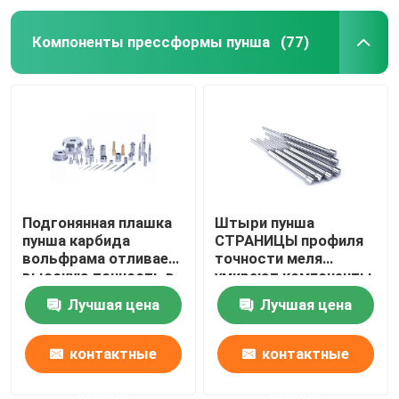
Компоненты прессформы пунша
(77)
Подгонянная плашка
Штыри пунша
пунша карбида
СТРАНИЦЫ профиля
вольфрама отливает
точности меля
высокую точность в
умирают компоненты
форму
для штемпелевать
Лучшая цена
Лучшая цена
работу
контактные
контактные
данные
данные