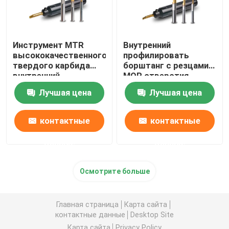
Инструмент MTR
Внутренний
высококачественного
профилировать
твердого карбида
борштанг с резцами
внутренний
MQR отверстия
поворачивая для
борштанг с резцами
Лучшая цена
Лучшая цена
мини поворачивая
карбида крошечный
токарного станка
контактные
контактные
данные
данные
Осмотрите больше
Главная страница
Карта сайта
контактные данные
Desktop Site
Карта сайта
Privacy Policy