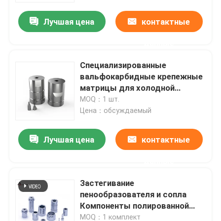
автомобилей
Лучшая цена
контактные
данные
Специализированные
вальфокарбидные крепежные
матрицы для холодной
заготовки орехов и винтов
MOQ：1 шт.
Цена：обсуждаемый
Лучшая цена
контактные
Главная страница
данные
Застегивание
Продукция
пенообразователя и сопла
Компоненты полированной
формы для пенообразования
VR - шоу
MOQ：1 комплект