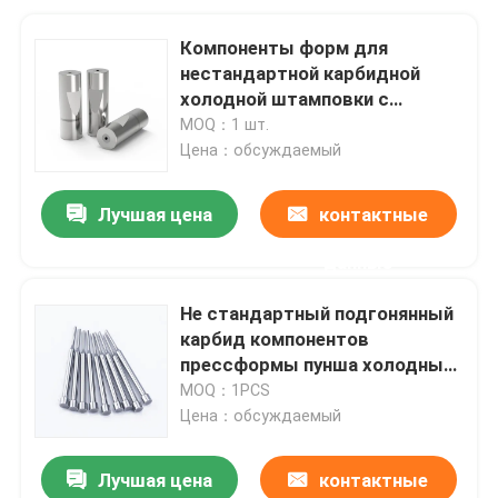
Компоненты форм для
нестандартной карбидной
холодной штамповки с
высокой точностью
MOQ：1 шт.
Цена：обсуждаемый
Лучшая цена
контактные
данные
Не стандартный подгонянный
карбид компонентов
прессформы пунша холодный
штемпелюя умирает
MOQ：1PCS
Цена：обсуждаемый
Лучшая цена
контактные