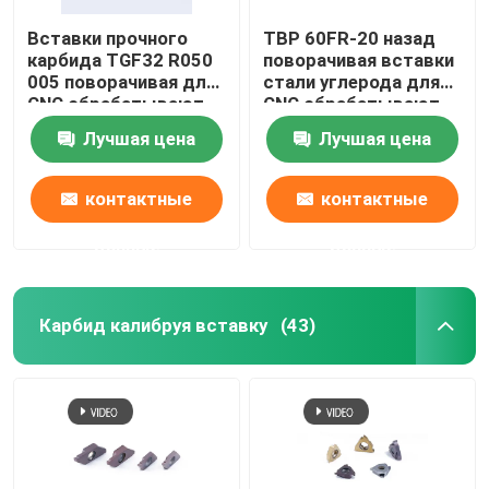
Вставки прочного
TBP 60FR-20 назад
карбида TGF32 R050
поворачивая вставки
005 поворачивая для
стали углерода для
CNC обрабатывают
CNC обрабатывают
калибровать на
стальной подвергать
Лучшая цена
Лучшая цена
токарном станке
на токарном станке
подвергать
механической
механической
обработке частей
контактные
контактные
обработке
данные
данные
Карбид калибруя вставку
(43)