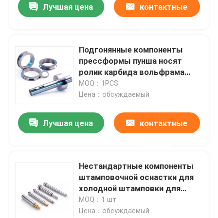
Лучшая цена
контактные
данные
Подгонянные компоненты
прессформы пунша носят
ролик карбида вольфрама
сопротивления для
MOQ：1PCS
ребристого провода
Цена：обсуждаемый
Лучшая цена
контактные
данные
Нестандартные компоненты
штамповочной оснастки для
холодной штамповки для
бытовой техники,
MOQ：1 шт
электронных коммуникаций и
Цена：обсуждаемый