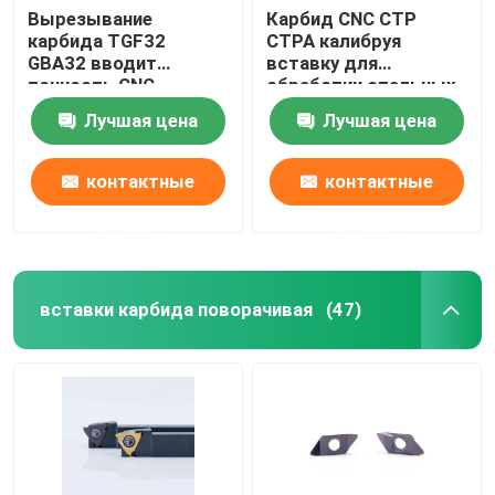
Вырезывание
Карбид CNC CTP
карбида TGF32
CTPA калибруя
GBA32 вводит
вставку для
точность CNC
обработки стальных
Вертикальн-
небольших частей
Лучшая цена
Лучшая цена
установленную
токарным станком
контактные
контактные
данные
данные
вставки карбида поворачивая
(47)