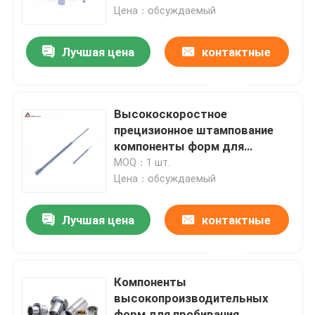
Цена：обсуждаемый
О Компании
Лучшая цена
контактные
данные
Наша фабрика
Высокоскоростное
контроль качества
прецизионное штампование
компоненты форм для
перфорации SKD/ SKH/ ASP/
MOQ：1 шт.
контактные данные
Вольфрамовые булавки
Цена：обсуждаемый
Отправить запрос
Лучшая цена
контактные
данные
Карбид режа вставки
Компоненты
высокопроизводительных
вставки карбида поворачивая
форм для пробивания,