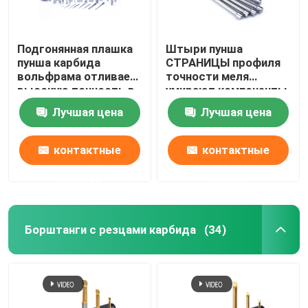
Подгонянная плашка
Штыри пунша
пунша карбида
СТРАНИЦЫ профиля
вольфрама отливает
точности меля
высокую точность в
умирают компоненты
форму
для штемпелевать
Лучшая цена
Лучшая цена
работу
контактные
контактные
данные
данные
Борштанги с резцами карбида
(34)