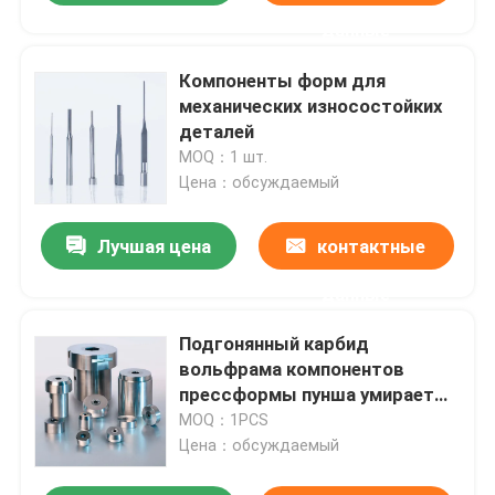
данные
Компоненты форм для
механических износостойких
деталей
MOQ：1 шт.
Цена：обсуждаемый
Лучшая цена
контактные
данные
Подгонянный карбид
вольфрама компонентов
прессформы пунша умирает
для холодных возглавляя гаек
MOQ：1PCS
Цена：обсуждаемый