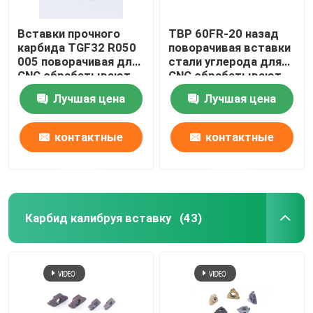
Вставки прочного
TBP 60FR-20 назад
карбида TGF32 R050
поворачивая вставки
005 поворачивая для
стали углерода для
CNC обрабатывают
CNC обрабатывают
калибровать на
стальной подвергать
Лучшая цена
Лучшая цена
токарном станке
на токарном станке
подвергать
механической
механической
обработке частей
контактные
контактные
обработке
данные
данные
Карбид калибруя вставку
(43)