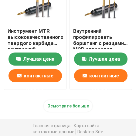
Инструмент MTR
Внутренний
высококачественного
профилировать
твердого карбида
борштанг с резцами
внутренний
MQR отверстия
поворачивая для
борштанг с резцами
Лучшая цена
Лучшая цена
мини поворачивая
карбида крошечный
токарного станка
контактные
контактные
данные
данные
Осмотрите больше
Главная страница
Карта сайта
контактные данные
Desktop Site