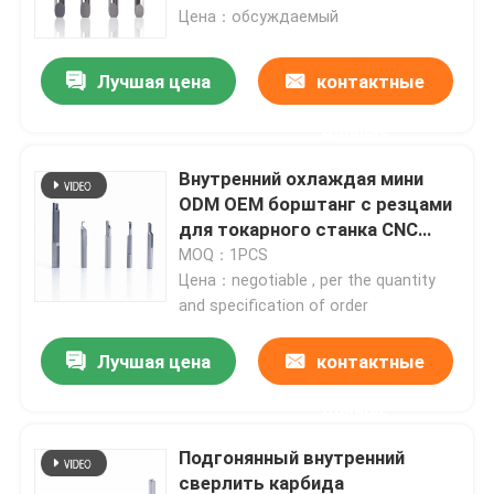
резцами
Цена：обсуждаемый
О Компании
Лучшая цена
контактные
данные
Наша фабрика
Внутренний охлаждая мини
контроль качества
ODM OEM борштанг с резцами
для токарного станка CNC
поворачивая
MOQ：1PCS
контактные данные
Цена：negotiable , per the quantity
and specification of order
Отправить запрос
Лучшая цена
контактные
данные
Карбид режа вставки
Подгонянный внутренний
вставки карбида поворачивая
сверлить карбида