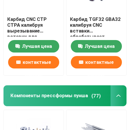
Карбид CNC CTP
Карбид TGF32 GBA32
CTPA калибруя
калибруя CNC
вырезывание
вставки
вставки для
обрабатывает
обработки стальных
Вертикальн-
Лучшая цена
Лучшая цена
небольших частей
установленную
точность на
токарном станке
контактные
контактные
данные
данные
Компоненты прессформы пунша
(77)