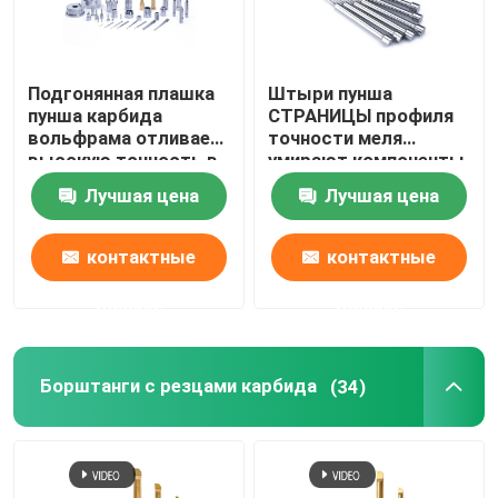
Подгонянная плашка
Штыри пунша
пунша карбида
СТРАНИЦЫ профиля
вольфрама отливает
точности меля
высокую точность в
умирают компоненты
форму
для штемпелевать
Лучшая цена
Лучшая цена
работу
контактные
контактные
данные
данные
Борштанги с резцами карбида
(34)