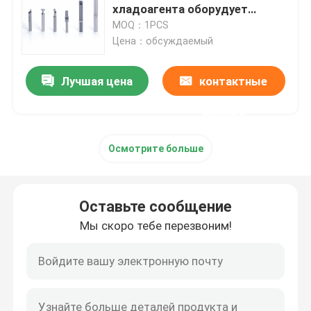
хладоагента оборудует
твердые рейборы сверла
MOQ：1PCS
Карбид калибруя вставку
карбида
Цена：обсуждаемый
Компоненты прессформы пунша
Лучшая цена
контактные
данные
Борштанги с резцами карбида
Осмотрите больше
Материал карбида вольфрама
Оставьте сообщение
вставки карбида филируя
Мы скоро тебе перезвоним!
Карбид продевая нитку вставки
Отрезка вставки