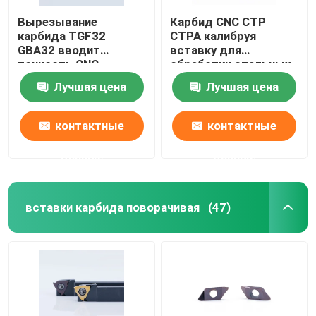
Вырезывание
Карбид CNC CTP
карбида TGF32
CTPA калибруя
GBA32 вводит
вставку для
точность CNC
обработки стальных
Вертикальн-
небольших частей
Лучшая цена
Лучшая цена
установленную
токарным станком
контактные
контактные
данные
данные
вставки карбида поворачивая
(47)