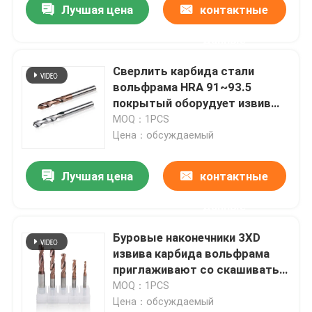
Лучшая цена
контактные
данные
Сверлить карбида стали
вольфрама HRA 91~93.5
покрытый оборудует извив
карбида 5XD CNC
MOQ：1PCS
Цена：обсуждаемый
Лучшая цена
контактные
данные
Буровые наконечники 3XD
извива карбида вольфрама
приглаживают со скашивать
хвостовика
MOQ：1PCS
Цена：обсуждаемый