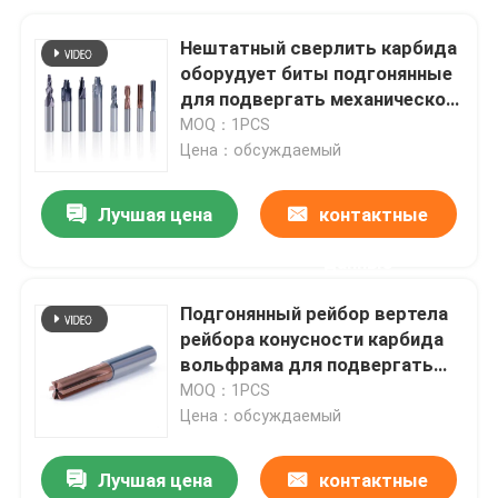
Нештатный сверлить карбида
оборудует биты подгонянные
для подвергать механической
обработке отверстия
MOQ：1PCS
Цена：обсуждаемый
Лучшая цена
контактные
данные
Подгонянный рейбор вертела
рейбора конусности карбида
вольфрама для подвергать
механической обработке
MOQ：1PCS
скважины металла
Цена：обсуждаемый
Лучшая цена
контактные