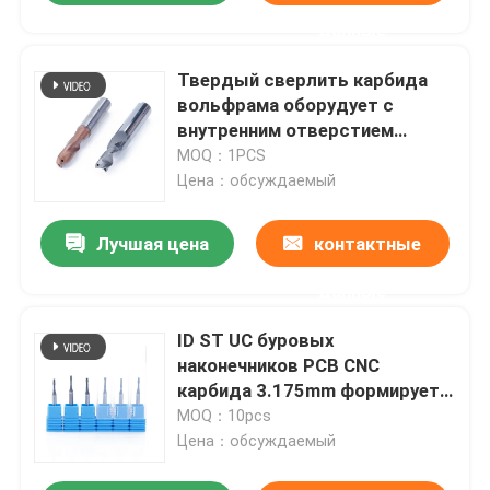
данные
Твердый сверлить карбида
вольфрама оборудует с
внутренним отверстием
хладоагента
MOQ：1PCS
Цена：обсуждаемый
Лучшая цена
контактные
данные
ID ST UC буровых
наконечников PCB CNC
карбида 3.175mm формирует
для подвергать механической
MOQ：10pcs
обработке PCB
Цена：обсуждаемый