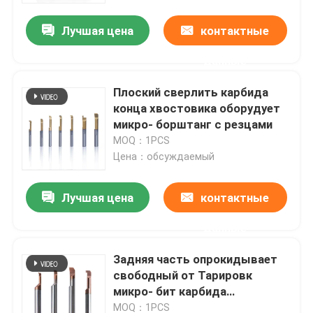
Лучшая цена
контактные
данные
Плоский сверлить карбида
конца хвостовика оборудует
микро- борштанг с резцами
MOQ：1PCS
Цена：обсуждаемый
Лучшая цена
контактные
Главная страница
данные
Задняя часть опрокидывает
Продукция
свободный от Тарировк
микро- бит карбида
вольфрама борштанг с
VR - шоу
MOQ：1PCS