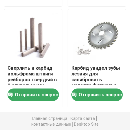
Карбид калибруя вставку
Компоненты прессформы пунша
Борштанги с резцами карбида
Сверлить и карбид
Карбид увидел зубы
Материал карбида вольфрама
вольфрама штанги
лезвия для
рейборов твердый с
калибровать
2 спиральными
металла филируя и
вставки карбида филируя
отверстиями 15°
резать Etc
Отправить запрос
Отправить запрос
Карбид продевая нитку вставки
Главная страница
Карта сайта
контактные данные
Desktop Site
Отрезка вставки