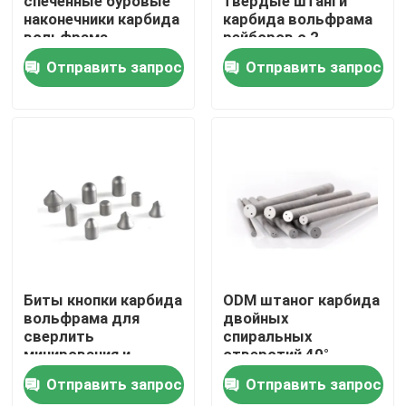
спеченные буровые
твердые штанги
наконечники карбида
карбида вольфрама
вольфрама
рейборов с 2
О Компании
конкретной дороги
спиральными
Отправить запрос
Отправить запрос
битов карбида
отверстиями 30°
вольфрама
Наша фабрика
контроль качества
контактные данные
Отправить запрос
Биты кнопки карбида
ODM штаног карбида
вольфрама для
двойных
сверлить
спиральных
Карбид режа вставки
минирования и
отверстий 40°
конструкции
твердый для
Отправить запрос
Отправить запрос
сверлить и рейборов
вставки карбида поворачивая