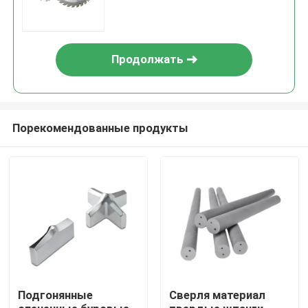
работая режущих
инструментов
Продолжать
Порекомендованные продукты
Главная страница
Продукция
Подгонянные
Сверля материал
VR - шоу