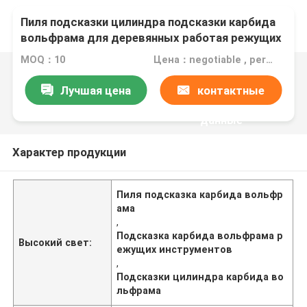
Пиля подсказки цилиндра подсказки карбида
вольфрама для деревянных работая режущих
инструментов
MOQ：10
Цена：negotiable , per the quantity and specification of order
Лучшая цена
контактные
данные
Характер продукции
Пиля подсказка карбида вольфр
ама
,
Подсказка карбида вольфрама р
Высокий свет:
ежущих инструментов
,
Подсказки цилиндра карбида во
льфрама