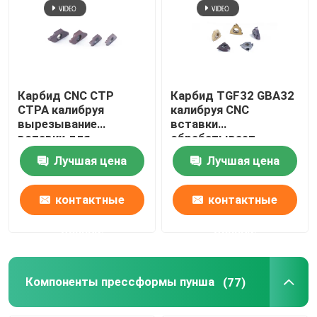
Карбид CNC CTP
Карбид TGF32 GBA32
CTPA калибруя
калибруя CNC
вырезывание
вставки
вставки для
обрабатывает
обработки стальных
Вертикальн-
Лучшая цена
Лучшая цена
небольших частей
установленную
точность на
токарном станке
контактные
контактные
данные
данные
Компоненты прессформы пунша
(77)