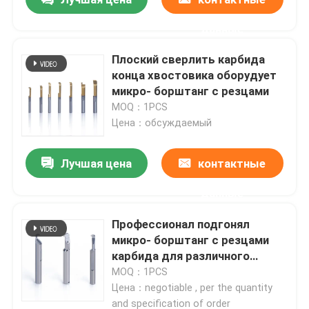
данные
Плоский сверлить карбида
конца хвостовика оборудует
микро- борштанг с резцами
MOQ：1PCS
Цена：обсуждаемый
Лучшая цена
контактные
данные
Профессионал подгонял
микро- борштанг с резцами
карбида для различного
сверлильного подвергая
MOQ：1PCS
механической обработке
Цена：negotiable , per the quantity
требования
and specification of order