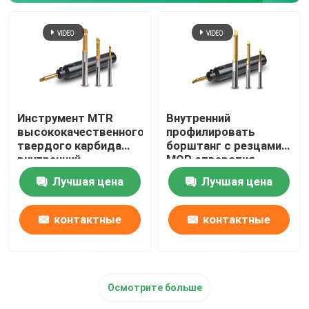
Инструмент MTR
Внутренний
высококачественного
профилировать
твердого карбида
борштанг с резцами
внутренний
MQR отверстия
поворачивая для
борштанг с резцами
Лучшая цена
Лучшая цена
мини поворачивая
карбида крошечный
токарного станка
контактные
контактные
данные
данные
Осмотрите больше