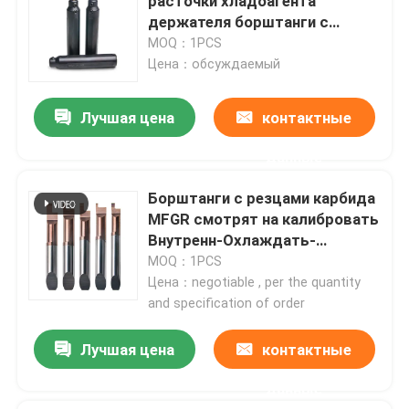
расточки хладоагента
держателя борштанги с
резцами SHB
MOQ：1PCS
О Компании
стабилизированный
Цена：обсуждаемый
внутренний внутренний
Наша фабрика
Лучшая цена
контактные
данные
контроль качества
Борштанги с резцами карбида
MFGR смотрят на калибровать
контактные данные
Внутренн-Охлаждать-
таможню для микро-
MOQ：1PCS
поворачивать
Отправить запрос
Цена：negotiable , per the quantity
and specification of order
Карбид режа вставки
Лучшая цена
контактные
данные
вставки карбида поворачивая