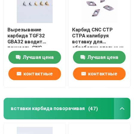
Вырезывание
Карбид CNC CTP
карбида TGF32
CTPA калибруя
GBA32 вводит
вставку для
точность CNC
обработки стальных
Вертикальн-
небольших частей
Лучшая цена
Лучшая цена
установленную
токарным станком
контактные
контактные
данные
данные
вставки карбида поворачивая
(47)