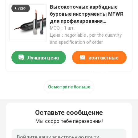
Высокоточные карбидные
буровые инструменты MFWR
Карбид калибруя вставку
для профилирования
внутренних сферических и
MOQ：1 шт.
конечных поверхностей
Цена：negotiable , per the quantity
Компоненты прессформы пунша
and specification of order
Борштанги с резцами карбида
Лучшая цена
контактные
данные
Материал карбида вольфрама
Осмотрите больше
вставки карбида филируя
Оставьте сообщение
Карбид продевая нитку вставки
Мы скоро тебе перезвоним!
Отрезка вставки