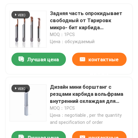
Задняя часть опрокидывает
свободный от Тарировк
микро- бит карбида
вольфрама борштанг с
MOQ：1PCS
резцами
Цена：обсуждаемый
Лучшая цена
контактные
данные
Дизайн мини борштанг с
резцами карбида вольфрама
внутренний охлаждая для
токарного станка CNC
MOQ：1PCS
поворачивая
Цена：negotiable , per the quantity
and specification of order
Лучшая цена
контактные