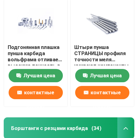
Подгонянная плашка
Штыри пунша
пунша карбида
СТРАНИЦЫ профиля
вольфрама отливает
точности меля
высокую точность в
умирают компоненты
форму
для штемпелевать
Лучшая цена
Лучшая цена
работу
контактные
контактные
данные
данные
Борштанги с резцами карбида
(34)