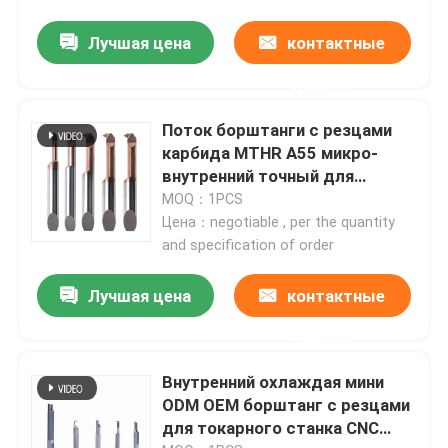
Лучшая цена
контактные
данные
Поток борштанги с резцами
карбида MTHR A55 микро-
внутренний точный для
небольшого токарного станка
MOQ：1PCS
Цена：negotiable , per the quantity
and specification of order
Лучшая цена
контактные
данные
Внутренний охлаждая мини
ODM OEM борштанг с резцами
для токарного станка CNC