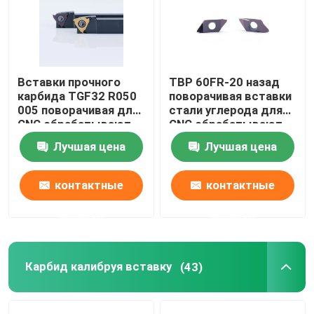
Вставки прочного
TBP 60FR-20 назад
карбида TGF32 R050
поворачивая вставки
005 поворачивая для
стали углерода для
CNC обрабатывают
CNC обрабатывают
калибровать на
стальной подвергать
Лучшая цена
Лучшая цена
токарном станке
на токарном станке
подвергать
механической
механической
обработке частей
контактные
контактные
обработке
данные
данные
Карбид калибруя вставку
(43)