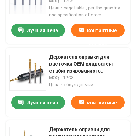
поворачивая
MOQ：1PCS
Цена：negotiable , per the quantity
and specification of order
Лучшая цена
контактные
данные
Держателя оправки для
расточки OEM хладоагент
стабилизированного
внутренний для внутренних
MOQ：1PCS
борштанг с резцами
Цена：обсуждаемый
отверстия
Главная страница
Лучшая цена
контактные
Продукция
данные
Держатель оправки для
VR - шоу