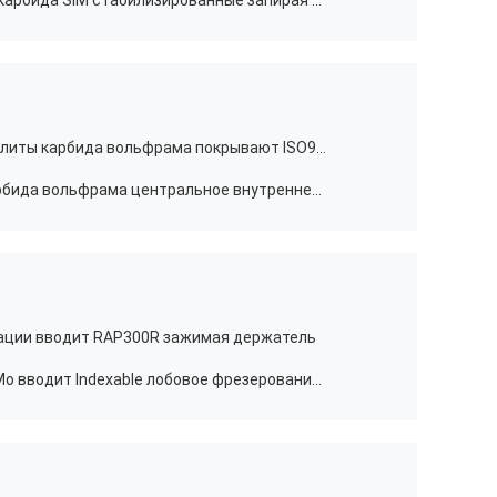
Держатели борштанг с резцами карбида SIM стабилизированные запирая точность с внутренним хладоагентом
Высокоскоростные штемпелюя плиты карбида вольфрама покрывают ISO9001
Спеченное отверстие штаног карбида вольфрама центральное внутреннее для режущих инструментов хладоагента
ации вводит RAP300R зажимая держатель
Филировать карбида RPMT1204Mo вводит Indexable лобовое фрезерование для токарного станка CNC