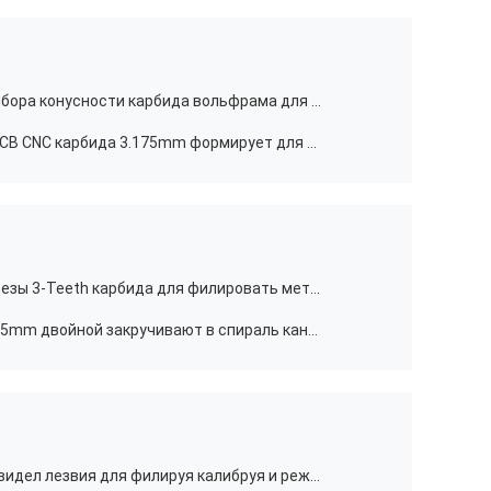
Подгонянный рейбор вертела рейбора конусности карбида вольфрама для подвергать механической обработке скважины металла
ID ST UC буровых наконечников PCB CNC карбида 3.175mm формирует для подвергать механической обработке PCB
Твердые внутренние лобовые фрезы 3-Teeth карбида для филировать металла
лобовые фрезы карбида CNC 3.175mm двойной закручивают в спираль каннелюрой сдержанной для подвергать механической обработке PCB
Карбид Drow круговой твердый увидел лезвия для филируя калибруя и режа стали Etc