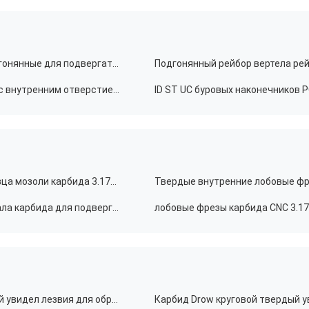
Нештатный сверлить карбида оборудует биты подгонянные для подвергать механической обработке отверстия
Твердый сверлить карбида вольфрама оборудует с внутренним отверстием хладоагента
биты кабеля рыб маршрутизатора CNC филируя резца мозоли карбида 3.175mm для подвергать механической обработке PCB
Торцевая фреза карбида вольфрама финиша зеркала карбида для подвергать механической обработке алюминиевого сплава
Подгонянный карбид кругового вольфрама твердый увидел лезвия для обработки металла