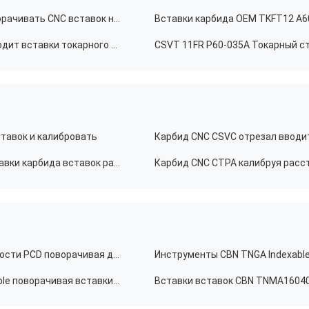
Карбид TTX32R 6000 внешний продевая нитку поворачивать CNC вставок небольшой
Продевать нитку карбида TTP-60FR4A внешний вводит вставки токарного станка карбида CNC поворачивая
ставок и калибровать
Карбид небольшого диаметра TKF12 отрезал с вставки карбида вставок разделяя инструменты
Режущий инструмент вставок высокой эффективности PCD поворачивая для подвергать механической обработке токарного станка CNC
Металл токарного станка CNC обрабатывая Indexable поворачивая вставки инструментов PCBN