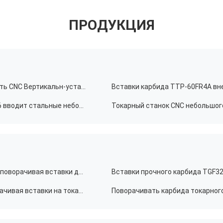
ПРОДУКЦИЯ
Вырезывание карбида TGF32 GBA32 вводит точность CNC Вертикальн-установленную токарным станком
Вырезывание карбида небольшого диаметра TKF16 вводит стальные небольшие части для токарного станка CNC
Cnc Kyocera TKFB12 повернул карбид частей назад поворачивая вставки для механической обработки токарного станка
Карбид Kyocera TKFB16 назад обрабатывает поворачивая вставки на токарном станке для механической обработки