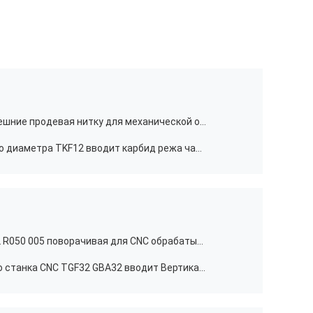
Вставки карбида TTP-60FR4A внешние продевая нитку для механической обработки токарного станка CNC поворачивая
Токарный станок CNC небольшого диаметра TKF12 вводит карбид режа части токарного станка Cnc
Вставки прочного карбида TGF32 R050 005 поворачивая для CNC обрабатывают калибровать на токарном станке подвергать механической обработке
Поворачивать карбида токарного станка CNC TGF32 GBA32 вводит Вертикальн-установленную точность