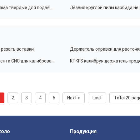
Подгонянные лезвия круглой пилы карбида вольфрама твердые для подвергать механической обработке расставания-
 резать вставки
KTKFR/L KTKFS продевая нитку держатель инструмента CNC для калибровать и отрезок с вставок
1
2
3
4
5
Next >
Last
Total 20 pag
коло
Продукция