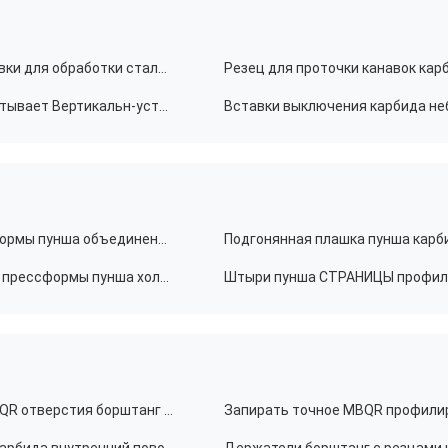
Карбид CNC CTP CTPA калибруя вырезывание вставки для обработки стальных небольших частей
Карбид TGF32 GBA32 калибруя CNC вставки обрабатывает Вертикальн-установленную точность на токарном станке
Прессформы полости точных компонентов прессформы пунша объединенные умирают для штемпелевать
Не стандартный подгонянный карбид компонентов прессформы пунша холодный штемпелюя умирает
Внутренний профилировать борштанг с резцами MQR отверстия борштанг с резцами карбида крошечный