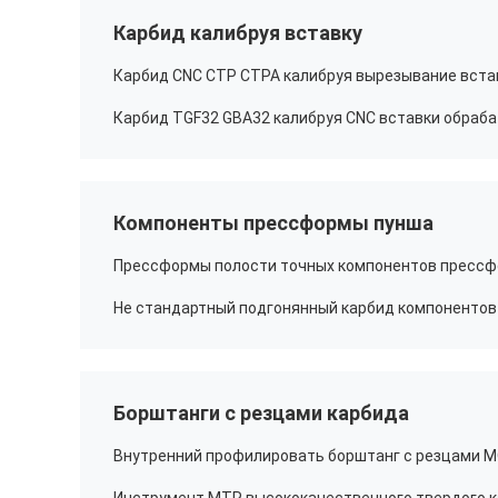
Карбид калибруя вставку
Компоненты прессформы пунша
Борштанги с резцами карбида