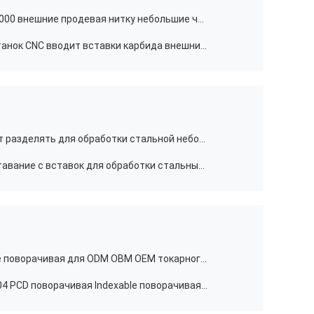
Вставки карбида OEM TKFT12 A6000 внешние продевая нитку небольшие части CNC поворачивая
CSVT 11FR P60-035A Токарный станок CNC вводит вставки карбида внешние продевая нитку
Карбид CNC CSVC отрезал вводит разделять для обработки стальной небольшой части
Карбид CNC CTPA калибруя расставание с вставок для обработки стальных небольших частей
Инструменты CBN TNGA Indexable поворачивая для ODM OBM OEM токарного станка CNC
Вставки вставок CBN TNMA160404 PCD поворачивая Indexable поворачивая для механической обработки токарного станка