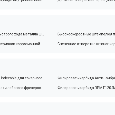
Инструмент MTR высококачественного твердого карбида внутренний поворачивая для мини поворачивая токарного станка
Материал карбида вольфрама штанги пунша для быстрого хода металла штемпелюя подвергать механической обработке
Плита пунша прямоугольника карбида вольфрама сериалов коррозионной устойчивости PNF материальная
Вставки карбида шарика P3200-D10 P3204 филируя Indexable для токарного станка CNC
Филировать карбида Анти--вибр
Филировать карбида SDMT1205 вводит высокие части лобового фрезерования скорости подачи для токарного станка CNC