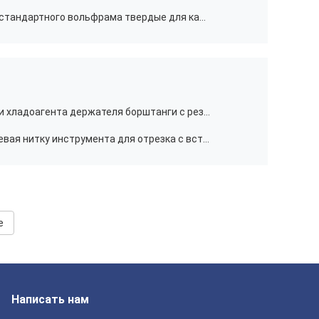
Лезвия круглой пилы карбида не стандартного вольфрама твердые для калибровать подвергать механической обработке
Держатель оправки для расточки хладоагента держателя борштанги с резцами SHB стабилизированный внутренний внутренний
KTKFS калибруя держатель продевая нитку инструмента для отрезка с вставки
e
Написать нам