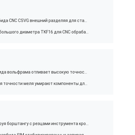
Резец для проточки канавок карбида CNC CSVG внешний разделяя для стальных небольших частей
Вставки выключения карбида небольшого диаметра TKF16 для CNC обрабатывают стальные небольшие части на токарном станке
Подгонянная плашка пунша карбида вольфрама отливает высокую точность в форму
Штыри пунша СТРАНИЦЫ профиля точности меля умирают компоненты для штемпелевать работу
Запирать точное MBQR профилируя борштангу с резцами инструмента крошечный внутренний для отделки отверстия