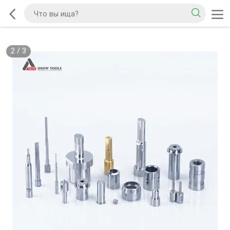
2
/
3