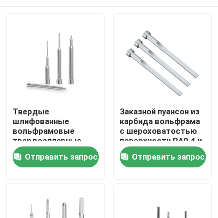
Твердые
Заказной пуансон из
шлифованные
карбида вольфрама
вольфрамовые
с шероховатостью
твердосплавные
поверхности RA0.4 и
стержни для
обработкой
Главная страница
Отправить запрос
Отправить запрос
штамповки с
поверхности TiN для
коррозионной и
высокой прочности
износостойкостью
на поперечный
Продукция
разрыв
VR - шоу