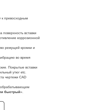
у к превосходным
а поверхность вставки
ротивление коррозионной
ство режущей кромки и
-вибрацию во время
ские. Покрытые вставки
ильный утюг etc.
ста чертежи CAD
ем обрабатывающем
ции быстрый
».