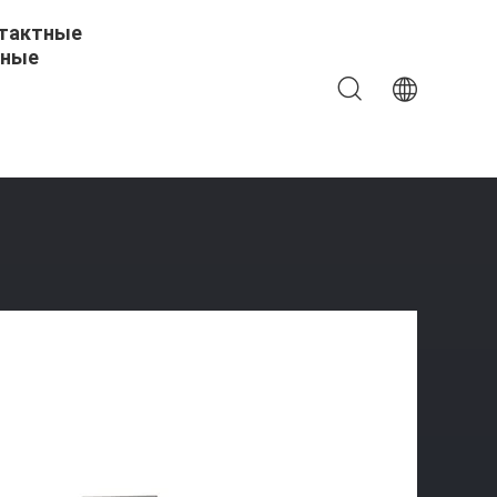
тактные
ные
 HRA 91.3~92.3 Вставок Карбида CCGT 09T3