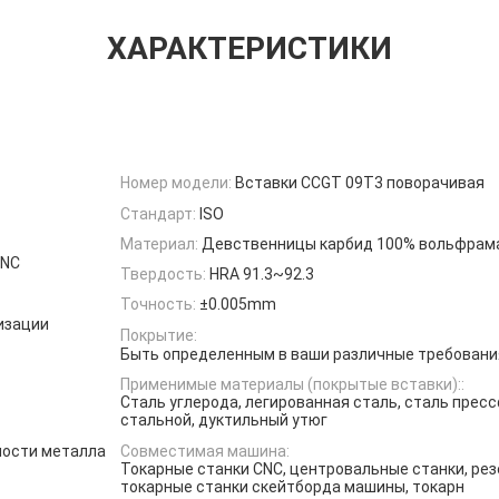
ХАРАКТЕРИСТИКИ
Номер модели:
Вставки CCGT 09T3 поворачивая
Стандарт:
ISO
Материал:
Девственницы карбид 100% вольфрам
CNC
Твердость:
HRA 91.3~92.3
Точность:
±0.005mm
изации
Покрытие:
Быть определенным в ваши различные требовани
Применимые материалы (покрытые вставки)::
Сталь углерода, легированная сталь, сталь прес
стальной, дуктильный утюг
ности металла
Совместимая машина:
Токарные станки CNC, центровальные станки, ре
токарные станки скейтборда машины, токарн