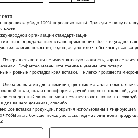
T 09T3
л
: порошок карбида 100% первоначальный. Приведите нашу вставк
и носки.
еждународной организации стандартизации.
ытие
: Быть определенным в ваше применение. Все, что угодно, наш
ую технологию покрытия, водящ ее для того чтобы хлынуться соп
а
: Поверхность вставки не имеет высокую гладкость, хорошее каче
 резанию. Эффектно уменьшите трение и уменьшите потерю.
чные и ровные прокладки края вставки. Не легко произвести микро
ы
: Uncoated вставки для алюминия, цветные металлы, неметалличе
ованной стали, стали прессформы, другой твердеют стальной, дукт
Если стандартный запас не может соотвествовать ваши, то пожалуй
я для вашего дознания, спасибо.
ки
: Все вставки продукции, покрытия использованы в лидирующ
о чтобы
знать больше, пожалуйста см. под «
взгляд всей продук
а: