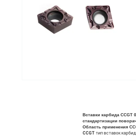
Вставки карбида CCGT 0
стандартизации поворач
Область применения CC
CCGT
тип вставок карбид