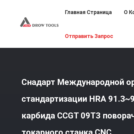
Главная Страница
О К
Главная Страница
/
Продукция
/
Вставки Карбида По
Отправить Запрос
Поворачивая Для Токарного Станка CNC
Снадарт Международной о
стандартизации HRA 91.3~9
карбида CCGT 09T3 повора
токарного станка CNC