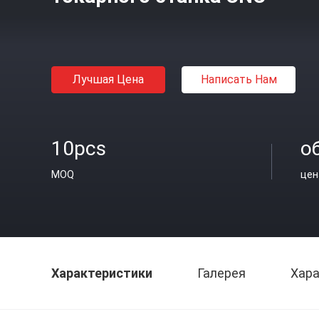
Лучшая Цена
Написать Нам
10pcs
о
MOQ
цен
Характеристики
Галерея
Хара