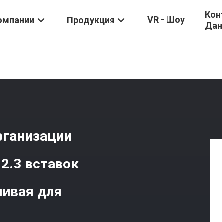
Кон
VR - Шоу
омпании
Продукция
Дан
ворачивая
/
Снадарт Международной Организации Стандартизации
рганизации
2.3 вставок
чивая для