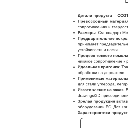
Детали продукта--- CCG
Превосходный материа
сопротивлению и твердост
Размеры
: См. снадарт М
Предварительное покр
принимает предварительн
устойчивости и носки.
Процесс тонкого помол
никакое сопротивление к
Идеальная пригонка
: То
обработки на держателе.
Применимые материал
для стали углерода, легир
Изготовление на заказ
: 
drawings/3D присоединени
Зрелая продукция встав
оборудовании ЕС. Для
тог
Характеристики продукт