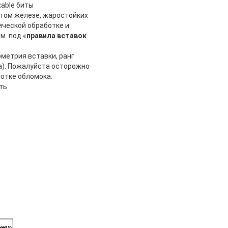
able биты
итом железе, жаростойких
ической обработке и
м. под «
правила вставок
метрия вставки, ранг
ва). Пожалуйста осторожно
отке обломока.
ть