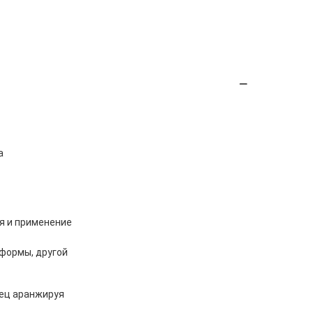
а
я и применение
сформы, другой
зец аранжируя