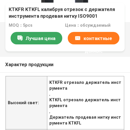
KTKFR KTKFL калибруя отрезок с держателя
инструмента продевая нитку ISO9001
MOQ：5pcs
Цена：обсуждаемый
Лучшая цена
контактные
данные
Характер продукции
KTKFR отрезало держатель инст
румента
,
KTKFL отрезало держатель инст
Высокий свет:
румента
,
Держатель продевая нитку инст
румента KTKFL