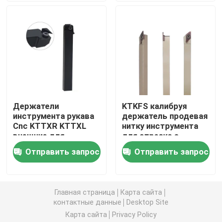
хладоагента
Карбид калибруя вставку
Компоненты прессформы пунша
Борштанги с резцами карбида
Держатели
KTKFS калибруя
инструмента рукава
держатель продевая
Материал карбида вольфрама
Cnc KTTXR KTTXL
нитку инструмента
внешние для
для отрезка с
продевать нитку
вставки
вставки карбида филируя
Отправить запрос
Отправить запрос
вставки как серии
TTX32
Карбид продевая нитку вставки
Главная страница
Карта сайта
контактные данные
Desktop Site
Отрезка вставки
Карта сайта
Privacy Policy