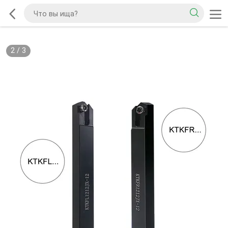
2
/
3