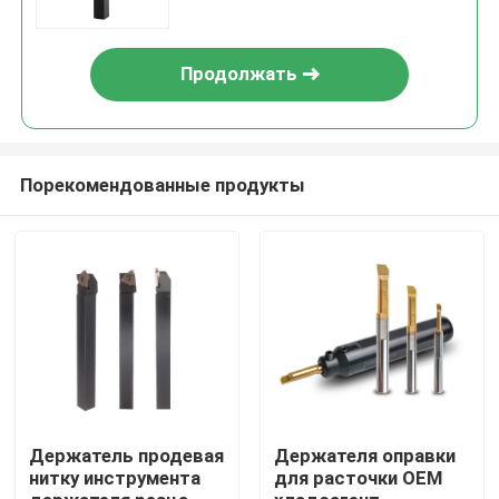
Продолжать
Порекомендованные продукты
Главная страница
Продукция
Держатель продевая
Держателя оправки
нитку инструмента
для расточки OEM
VR - шоу