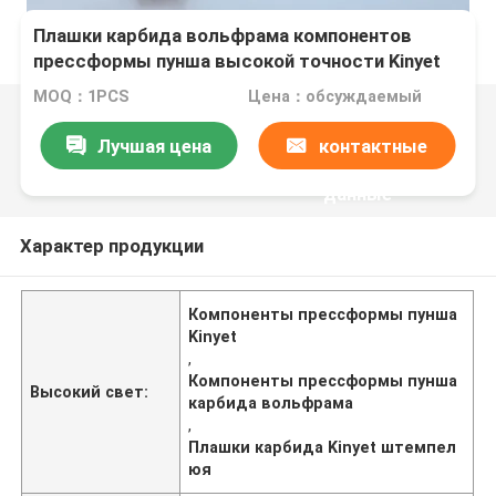
Плашки карбида вольфрама компонентов
прессформы пунша высокой точности Kinyet
штемпелюя
MOQ：1PCS
Цена：обсуждаемый
Лучшая цена
контактные
данные
Характер продукции
Компоненты прессформы пунша
Kinyet
,
Компоненты прессформы пунша
Высокий свет:
карбида вольфрама
,
Плашки карбида Kinyet штемпел
юя