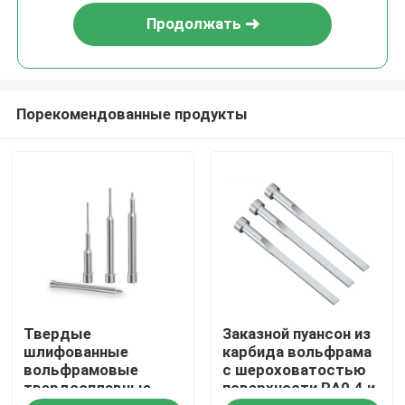
Продолжать
Порекомендованные продукты
Главная страница
Твердые
Заказной пуансон из
Продукция
шлифованные
карбида вольфрама
вольфрамовые
с шероховатостью
твердосплавные
поверхности RA0.4 и
VR - шоу