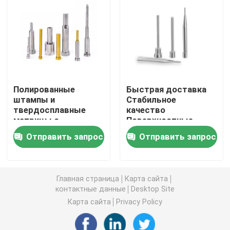
технологии
цилиндрического
шлифования
Карбид калибруя вставку
Компоненты прессформы пунша
Полированные
Быстрая доставка
Борштанги с резцами карбида
штампы и
Стабильное
твердосплавные
качество
матрицы с
Поверхностные
Материал карбида вольфрама
шероховатостью
твердосплавные
Отправить запрос
Отправить запрос
поверхности
штампы и штампы
RZ~~0,2 мкм для
для производства
вставки карбида филируя
быстрой поставки в
банок
новые
Главная страница
Карта сайта
энергетические
Карбид продевая нитку вставки
контактные данные
Desktop Site
транспортные
средства
Карта сайта
Privacy Policy
Отрезка вставки